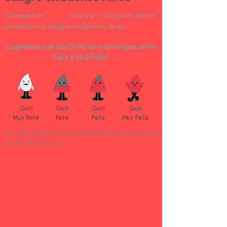
Chequeá
el
mapa
para ver los lugares donde
podés donar sangre en Buenos Aires.
¡Logremos qu
e la
s Gotis se mantengan entre
Feliz y Muy Feliz!
Goti
Goti
Goti
Goti
Muy Triste
Triste
Feliz
Muy Feliz
Las gotis indican cuánto stock de sangre tiene cada
centro de donación.
¡Doná donde más te necesitan!