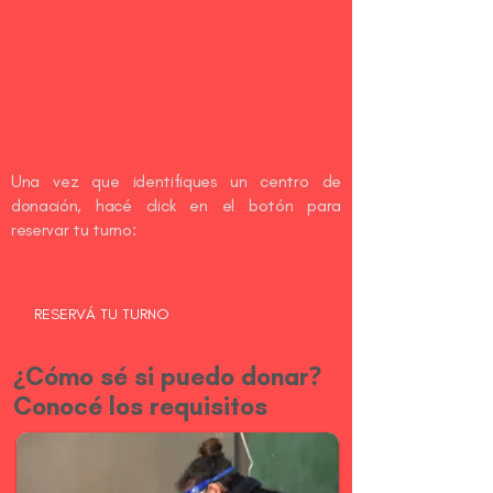
Una
vez que identifiques un centro de
donación, hacé click en el botón para
reservar tu turno:
RESERVÁ TU TURNO
¿
?
Cómo sé si puedo donar
Conocé los requisitos