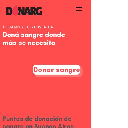
TE DAMOS LA BIENVENIDA
Doná sangre donde
más
se necesita
Donar sangre
Puntos de donación de
sangre en Buenos Aires